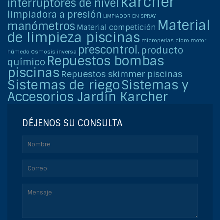
karcher
interruptores de nivel
limpiadora a presión
LIMPIADOR EN SPRAY
Material
manómetros
Material competición
de limpieza piscinas
microperlas cloro
motor
prescontrol.
producto
húmedo
Osmosis inversa
Repuestos bombas
químico
piscinas
Repuestos skimmer piscinas
Sistemas de riego
Sistemas y
Accesorios Jardín Karcher
DÉJENOS SU CONSULTA