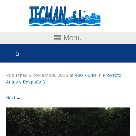
Menu
5
Published
5 noviembre, 2015
at
480 × 640
in
Proyecto
Antes y Después 5
Next
→