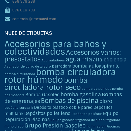
658 376 268
876 018 788
comercial@tecmansl.com
NUBE DE ETIQUETAS
Accesorios para baños y
colectividades
Accesorios varios:
presostatos
agua fría
alta eficiencia
Acumuladores
bomba autoaspirante
Barredora
Aspirador de polvo de taladro
bomba circuladora
bomba circuladora
rotor húmedo
bomba
circuladora rotor seco
Bomba de achique
Bomba
bomba gasolina
Bombas
Bomba Gasoleo
dosificadora
Bombas de piscina
de engranajes
cloro
Depósito plástico doble pared
Depósitos
Depósito eurotank
Depósitos polietileno
Equipo
multitank
Depósitos poliéster
Depuración Piscinas
Equipo gasóleo
fregadora de pisos
fregadora
Grupo Presión Gasoleo
mono disco
Iluminacion Piscinas