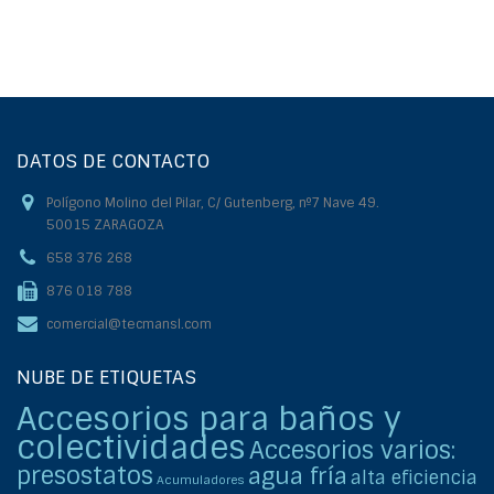
DATOS DE CONTACTO
Polígono Molino del Pilar, C/ Gutenberg, nº7 Nave 49.
50015 ZARAGOZA
658 376 268
876 018 788
comercial@tecmansl.com
NUBE DE ETIQUETAS
Accesorios para baños y
colectividades
Accesorios varios:
presostatos
agua fría
alta eficiencia
Acumuladores