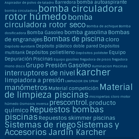
bomba autoaspirante
Barredora
Aspirador de polvo de taladro
bomba circuladora
bomba circuladora
rotor húmedo
bomba
circuladora rotor seco
Bomba de achique
Bomba
bomba gasolina
Bombas
Bomba Gasoleo
dosificadora
Bombas de piscina
de engranajes
cloro
Depósito plástico doble pared
Depósitos
Depósito eurotank
Depósitos polietileno
Equipo
multitank
Depósitos poliéster
Depuración Piscinas
Equipo gasóleo
fregadora de pisos
fregadora
Grupo Presión Gasoleo
mono disco
Iluminacion Piscinas
karcher
interruptores de nivel
limpiadora a presión
LIMPIADOR EN SPRAY
Material
manómetros
Material competición
de limpieza piscinas
microperlas cloro
motor
prescontrol.
producto
húmedo
Osmosis inversa
Repuestos bombas
químico
piscinas
Repuestos skimmer piscinas
Sistemas de riego
Sistemas y
Accesorios Jardín Karcher