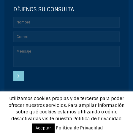
DÉJENOS SU CONSULTA
Utilizamos cookies propias y de terceros para poder
Copyright © 2015 | Diseñado por:
GesWebs
|
Aviso Legal
|
ofrecer nuestros servicios. Para ampliar información
sobre qué cookies estamos utilizando o cómo
Preguntas frecuentas
desactivarlas visite nuestra Política de Privacidad
Política de Privacidad
Aceptar