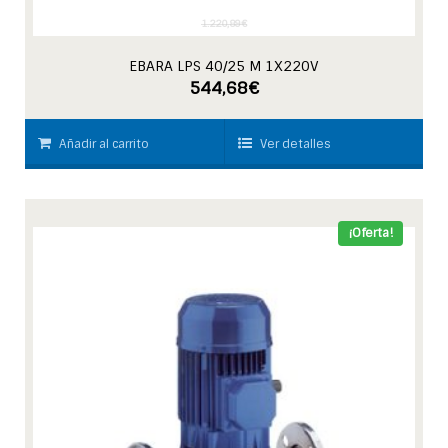
1.220,89
€
EBARA LPS 40/25 M 1X220V
544,68
€
Añadir al carrito
Ver detalles
¡Oferta!