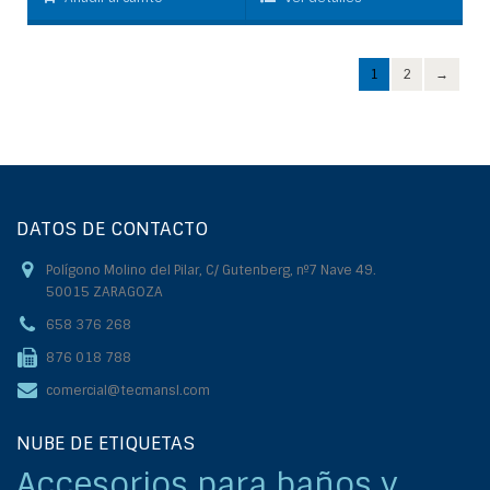
1
2
→
DATOS DE CONTACTO
Polígono Molino del Pilar, C/ Gutenberg, nº7 Nave 49.
50015 ZARAGOZA
658 376 268
876 018 788
comercial@tecmansl.com
NUBE DE ETIQUETAS
Accesorios para baños y