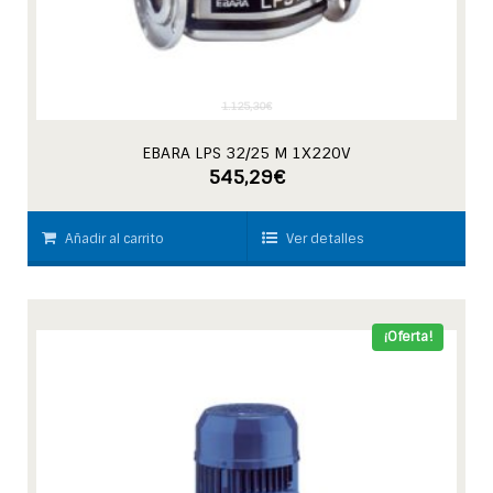
1.125,30
€
EBARA LPS 32/25 M 1X220V
545,29
€
Añadir al carrito
Ver detalles
¡Oferta!