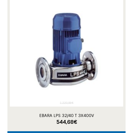
1.220,89
€
EBARA LPS 32/40 T 3X400V
544,68
€