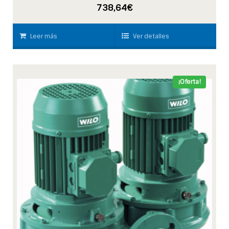
738,64
€
Leer más
Ver detalles
¡Oferta!