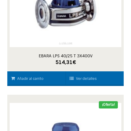
1.159,18
€
EBARA LPS 40/25 T 3X400V
514,31
€
Añadir al carrito
Ver detalles
¡Oferta!