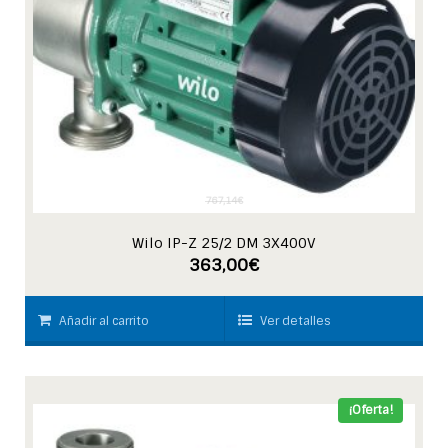
767,14
€
Wilo IP-Z 25/2 DM 3X400V
363,00
€
Añadir al carrito
Ver detalles
¡Oferta!