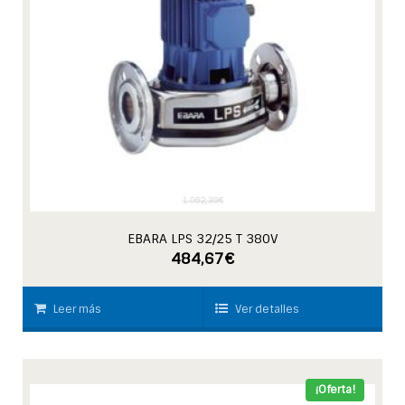
1.062,38
€
EBARA LPS 32/25 T 380V
484,67
€
Leer más
Ver detalles
¡Oferta!