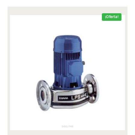
¡Oferta!
960,74
€