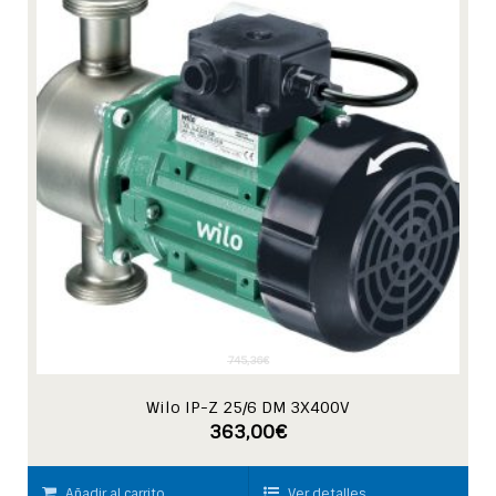
745,36
€
Wilo IP-Z 25/6 DM 3X400V
363,00
€
Añadir al carrito
Ver detalles