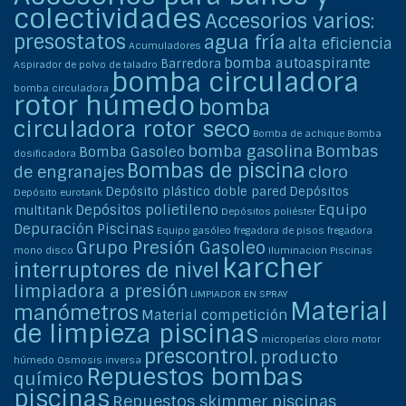
colectividades
Accesorios varios:
presostatos
agua fría
alta eficiencia
Acumuladores
bomba autoaspirante
Barredora
Aspirador de polvo de taladro
bomba circuladora
bomba circuladora
rotor húmedo
bomba
circuladora rotor seco
Bomba de achique
Bomba
bomba gasolina
Bombas
Bomba Gasoleo
dosificadora
Bombas de piscina
de engranajes
cloro
Depósito plástico doble pared
Depósitos
Depósito eurotank
Depósitos polietileno
Equipo
multitank
Depósitos poliéster
Depuración Piscinas
Equipo gasóleo
fregadora de pisos
fregadora
Grupo Presión Gasoleo
mono disco
Iluminacion Piscinas
karcher
interruptores de nivel
limpiadora a presión
LIMPIADOR EN SPRAY
Material
manómetros
Material competición
de limpieza piscinas
microperlas cloro
motor
prescontrol.
producto
húmedo
Osmosis inversa
Repuestos bombas
químico
piscinas
Repuestos skimmer piscinas