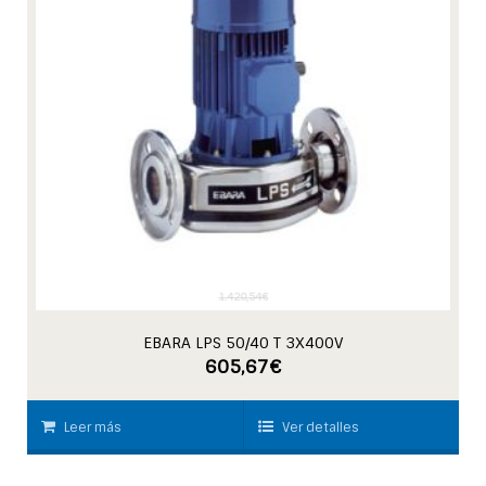
1.420,54
€
EBARA LPS 50/40 T 3X400V
605,67
€
Leer más
Ver detalles