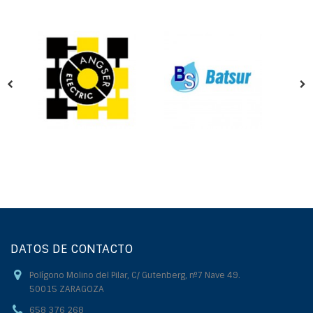
DATOS DE CONTACTO
Polígono Molino del Pilar, C/ Gutenberg, nº7 Nave 49.
50015 ZARAGOZA
658 376 268