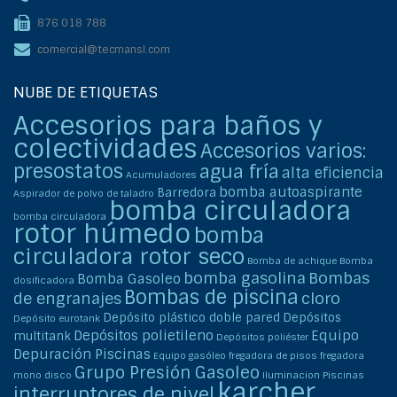
876 018 788
comercial@tecmansl.com
NUBE DE ETIQUETAS
Accesorios para baños y
colectividades
Accesorios varios:
presostatos
agua fría
alta eficiencia
Acumuladores
bomba autoaspirante
Barredora
Aspirador de polvo de taladro
bomba circuladora
bomba circuladora
rotor húmedo
bomba
circuladora rotor seco
Bomba de achique
Bomba
bomba gasolina
Bombas
Bomba Gasoleo
dosificadora
Bombas de piscina
de engranajes
cloro
Depósito plástico doble pared
Depósitos
Depósito eurotank
Depósitos polietileno
Equipo
multitank
Depósitos poliéster
Depuración Piscinas
Equipo gasóleo
fregadora de pisos
fregadora
Grupo Presión Gasoleo
mono disco
Iluminacion Piscinas
karcher
interruptores de nivel