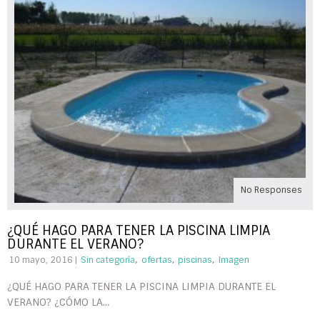
No Responses
¿QUÉ HAGO PARA TENER LA PISCINA LIMPIA
DURANTE EL VERANO?
,
,
,
10 mayo, 2016 |
Sin categoría
ofertas
piscinas
Imagen
¿QUÉ HAGO PARA TENER LA PISCINA LIMPIA DURANTE EL
VERANO? ¿CÓMO LA…