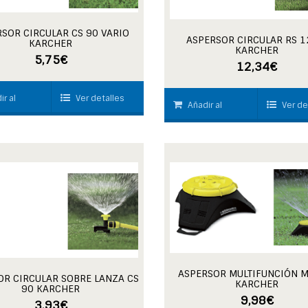
SOR CIRCULAR CS 90 VARIO
ASPERSOR CIRCULAR RS 1
KARCHER
KARCHER
5,75
€
12,34
€
ir al
Ver detalles
Añadir al
Ver de
carrito
ASPERSOR MULTIFUNCIÓN M
OR CIRCULAR SOBRE LANZA CS
KARCHER
90 KARCHER
9,98
€
3,93
€