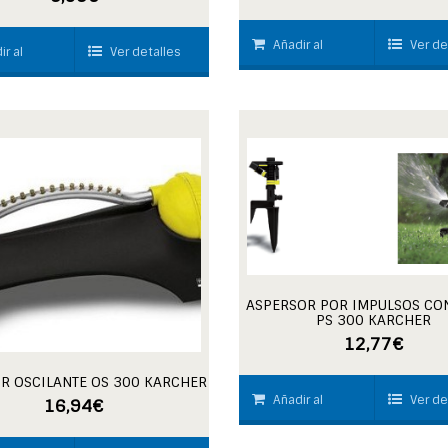
Añadir al
Ver de
ir al
Ver detalles
carrito
ASPERSOR POR IMPULSOS CO
PS 300 KARCHER
12,77
€
R OSCILANTE OS 300 KARCHER
Añadir al
Ver de
16,94
€