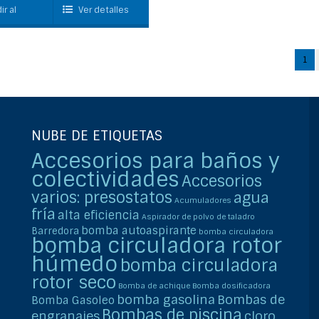
carrito
ir al
Ver detalles
1
NUBE DE ETIQUETAS
Accesorios para baños y
colectividades
Accesorios
varios: presostatos
agua
Acumuladores
fría
alta eficiencia
Aspirador de polvo de taladro
bomba autoaspirante
Barredora
bomba circuladora
bomba circuladora rotor
húmedo
bomba circuladora
rotor seco
Bomba de achique
Bomba dosificadora
bomba gasolina
Bombas de
Bomba Gasoleo
Bombas de piscina
engranajes
cloro