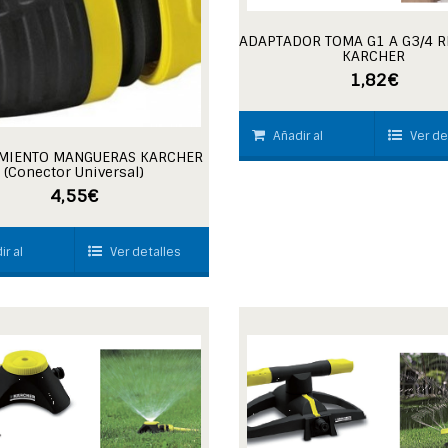
ADAPTADOR TOMA G1 A G3/4 
KARCHER
1,82
€
Añadir al
Ver de
MIENTO MANGUERAS KARCHER
(Conector Universal)
carrito
4,55
€
ir al
Ver detalles