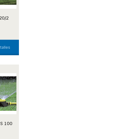
20/2
talles
S 100