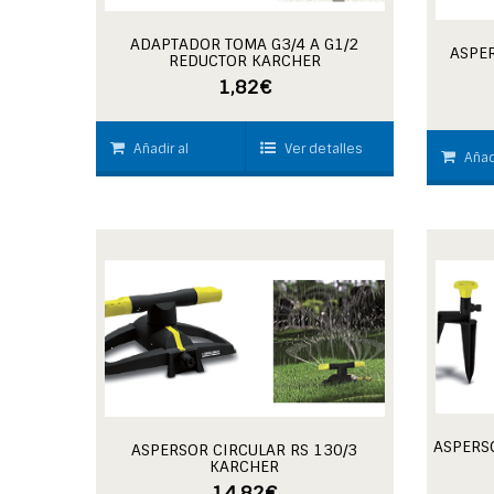
ADAPTADOR TOMA G3/4 A G1/2
ASPER
REDUCTOR KARCHER
1,82
€
Añadir al
Ver detalles
Añad
carrito
carrito
ASPERS
ASPERSOR CIRCULAR RS 130/3
KARCHER
14,82
€