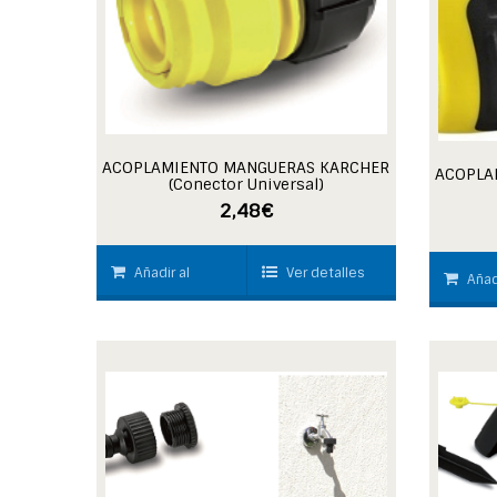
ACOPLAMIENTO MANGUERAS KARCHER
ACOPLA
(Conector Universal)
2,48
€
Añadir al
Ver detalles
Añad
carrito
carrito