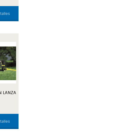
talles
N LANZA
talles