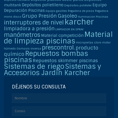
Depósitos polietileno
Equipo
multitank
Depósitos poliéster
Depuración Piscinas
Equipo gasóleo
fregadora de pisos
fregadora
Grupo Presión Gasoleo
mono disco
Iluminacion Piscinas
karcher
interruptores de nivel
limpiadora a presión
LIMPIADOR EN SPRAY
Material
manómetros
Material competición
de limpieza piscinas
microperlas cloro
motor
prescontrol.
producto
húmedo
Osmosis inversa
Repuestos bombas
químico
piscinas
Repuestos skimmer piscinas
Sistemas de riego
Sistemas y
Accesorios Jardín Karcher
DÉJENOS SU CONSULTA