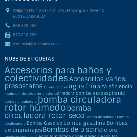
Polígono Molino del Pilar, C/ Gutenberg, nº7 Nave 49.
50015 ZARAGOZA
658 376 268
876 018 788
comercial@tecmansl.com
NUBE DE ETIQUETAS
Accesorios para baños y
colectividades
Accesorios varios:
presostatos
agua fría
alta eficiencia
Acumuladores
bomba autoaspirante
Barredora
Aspirador de polvo de taladro
bomba circuladora
bomba circuladora
rotor húmedo
bomba
circuladora rotor seco
Bomba de achique
Bomba
bomba gasolina
Bombas
Bomba Gasoleo
dosificadora
Bombas de piscina
de engranajes
cloro
Depósito plástico doble pared
Depósitos
Depósito eurotank