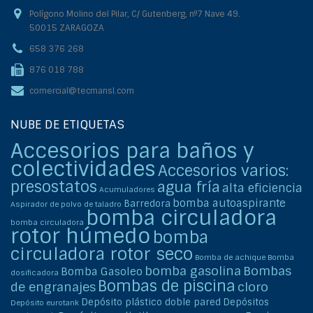
Polígono Molino del Pilar, C/ Gutenberg, nº7 Nave 49.
50015 ZARAGOZA
658 376 268
876 018 788
comercial@tecmansl.com
NUBE DE ETIQUETAS
Accesorios para baños y
colectividades
Accesorios varios:
presostatos
agua fría
alta eficiencia
Acumuladores
bomba autoaspirante
Barredora
Aspirador de polvo de taladro
bomba circuladora
bomba circuladora
rotor húmedo
bomba
circuladora rotor seco
Bomba de achique
Bomba
bomba gasolina
Bombas
Bomba Gasoleo
dosificadora
Bombas de piscina
de engranajes
cloro
Depósito plástico doble pared
Depósitos
Depósito eurotank