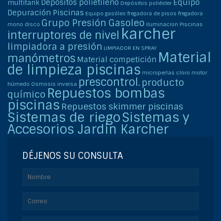
Depósitos polietileno
Equipo
multitank
Depósitos poliéster
Depuración Piscinas
Equipo gasóleo
fregadora de pisos
fregadora
Grupo Presión Gasoleo
mono disco
Iluminacion Piscinas
karcher
interruptores de nivel
limpiadora a presión
LIMPIADOR EN SPRAY
Material
manómetros
Material competición
de limpieza piscinas
microperlas cloro
motor
prescontrol.
producto
húmedo
Osmosis inversa
Repuestos bombas
químico
piscinas
Repuestos skimmer piscinas
Sistemas de riego
Sistemas y
Accesorios Jardín Karcher
DÉJENOS SU CONSULTA