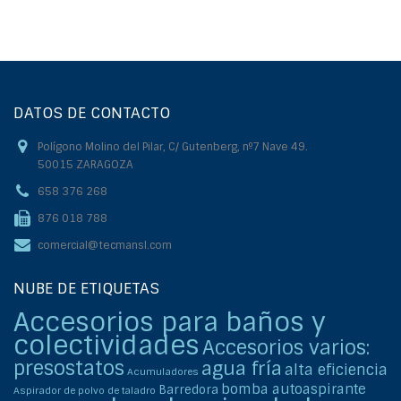
DATOS DE CONTACTO
Polígono Molino del Pilar, C/ Gutenberg, nº7 Nave 49.
50015 ZARAGOZA
658 376 268
876 018 788
comercial@tecmansl.com
NUBE DE ETIQUETAS
Accesorios para baños y
colectividades
Accesorios varios:
presostatos
agua fría
alta eficiencia
Acumuladores
bomba autoaspirante
Barredora
Aspirador de polvo de taladro