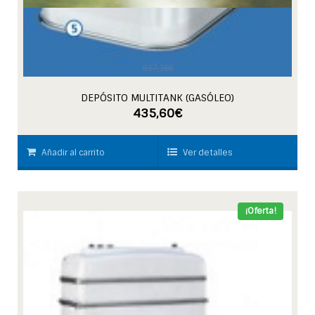
917,18
€
DEPÓSITO MULTITANK (GASÓLEO)
435,60
€
Añadir al carrito
Ver detalles
¡Oferta!