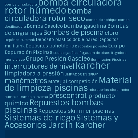
bomba circuladora
bomba circuladora
rotor húmedo
bomba
circuladora rotor seco
Bomba de achique
Bomba
bomba gasolina
Bombas
Bomba Gasoleo
dosificadora
Bombas de piscina
de engranajes
cloro
Depósito plástico doble pared
Depósitos
Depósito eurotank
Depósitos polietileno
Equipo
multitank
Depósitos poliéster
Depuración Piscinas
Equipo gasóleo
fregadora de pisos
fregadora
Grupo Presión Gasoleo
mono disco
Iluminacion Piscinas
karcher
interruptores de nivel
limpiadora a presión
LIMPIADOR EN SPRAY
Material
manómetros
Material competición
de limpieza piscinas
microperlas cloro
motor
prescontrol.
producto
húmedo
Osmosis inversa
Repuestos bombas
químico
piscinas
Repuestos skimmer piscinas
Sistemas de riego
Sistemas y
Accesorios Jardín Karcher