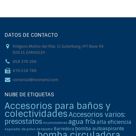
DATOS DE CONTACTO
Polígono Molino del Pilar, C/ Gutenberg, nº7 Nave 49.
50015 ZARAGOZA
658 376 268
876 018 788
comercial@tecmansl.com
NUBE DE ETIQUETAS
Accesorios para baños y
colectividades
Accesorios varios:
presostatos
agua fría
alta eficiencia
Acumuladores
bomba autoaspirante
Barredora
Aspirador de polvo de taladro
bomba circuladora