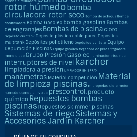
bomba circuladora
rotor húmedo
bomba
circuladora rotor seco
Bomba de achique
Bomba
bomba gasolina
Bombas
Bomba Gasoleo
dosificadora
Bombas de piscina
de engranajes
cloro
Depósito plástico doble pared
Depósitos
Depósito eurotank
Depósitos polietileno
Equipo
multitank
Depósitos poliéster
Depuración Piscinas
Equipo gasóleo
fregadora de pisos
fregadora
Grupo Presión Gasoleo
mono disco
Iluminacion Piscinas
karcher
interruptores de nivel
limpiadora a presión
LIMPIADOR EN SPRAY
Material
manómetros
Material competición
de limpieza piscinas
microperlas cloro
motor
prescontrol.
producto
húmedo
Osmosis inversa
Repuestos bombas
químico
piscinas
Repuestos skimmer piscinas
Sistemas de riego
Sistemas y
Accesorios Jardín Karcher